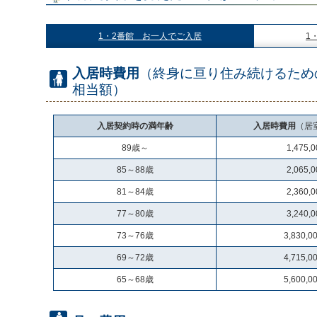
1・2番館 お一人でご入居
1
入居時費用
（終身に亘り住み続けるため
相当額）
入居契約時の満年齢
入居時費用
（居
89歳～
1,475,
85～88歳
2,065,
81～84歳
2,360,
77～80歳
3,240,
73～76歳
3,830,
69～72歳
4,715,
65～68歳
5,600,